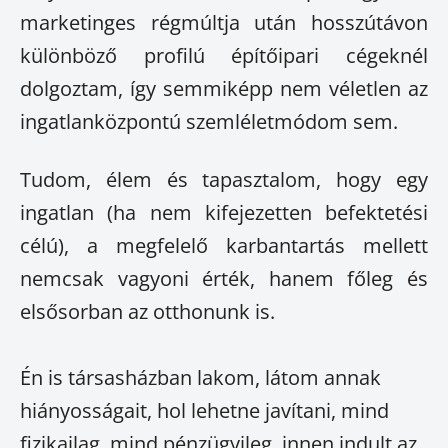
marketinges régmúltja után hosszútávon
különböző profilú építőipari cégeknél
dolgoztam, így semmiképp nem véletlen az
ingatlanközpontú szemléletmódom sem.
Tudom, élem és tapasztalom, hogy egy
ingatlan (ha nem kifejezetten befektetési
célú), a megfelelő karbantartás mellett
nemcsak vagyoni érték, hanem főleg és
elsősorban az otthonunk is.
Én is társasházban lakom, látom annak
hiányosságait, hol lehetne javítani, mind
fizikailag, mind pénzügyileg, innen indult az